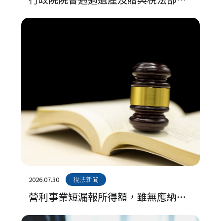
條文修正草案
2026.07.30
稅法新聞
營利事業短漏報所得額，雖無應納稅
額，仍應處罰