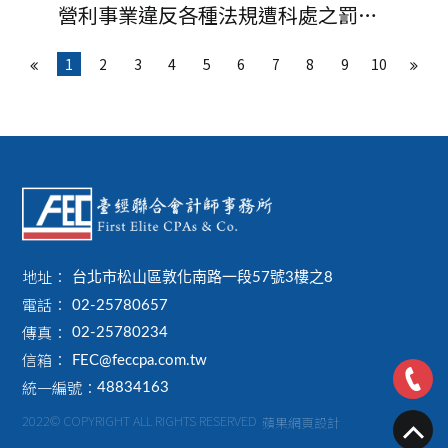
營利事業違反各種法規遭科處之罰
鍰，不得列報費用或損失
1
2
3
4
5
6
7
8
9
10
地址：
台北市松山區敦化南路一段57號3樓之8
電話：
02-25780657
傳真：
02-25780234
信箱：
FEC@feccpa.com.tw
統一編號：
48834163
2022© COPYRIGHT ALL RIGHTS RESERVED
蘋果網頁設計