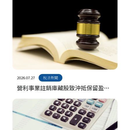
2026.07.27
稅法新聞
營利事業註銷庫藏股致沖抵保留盈餘
之未分配盈餘減項列報規定