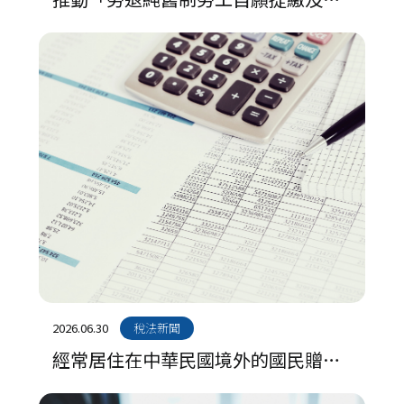
前結存退休金」方案保障勞工未來退
休生活
2026.06.30
稅法新聞
經常居住在中華民國境外的國民贈與
境內財產，要如何申報贈與稅？