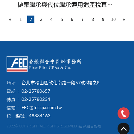
拋棄繼承與代位繼承適用遺產稅直系
血親卑親屬扣除額大不同
1
2
3
4
5
6
7
8
9
10
地址：
台北市松山區敦化南路一段57號3樓之8
電話：
02-25780657
傳真：
02-25780234
信箱：
FEC@feccpa.com.tw
統一編號：
48834163
2022© COPYRIGHT ALL RIGHTS RESERVED
蘋果網頁設計