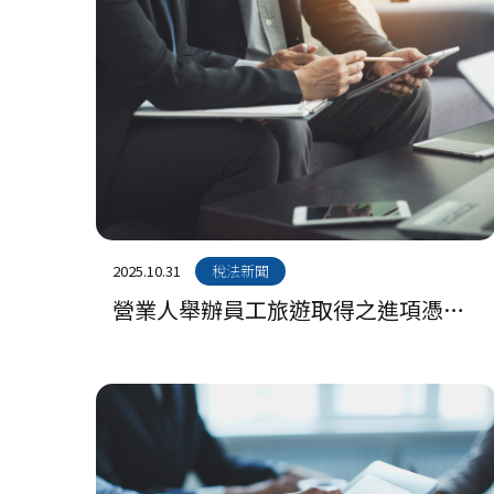
2025.10.31
稅法新聞
營業人舉辦員工旅遊取得之進項憑證
不得申報扣抵銷項稅額