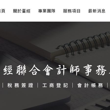
首頁
關於臺經
專業團隊
服務項目
最新消息
財務簽證（一般審
稅法函令
計）相關服務
稅法新聞
稅務簽證相關服務
公司/證券
公開發行與申請上
市上櫃諮詢輔導
工商登記相關服務
會計帳務相關服務