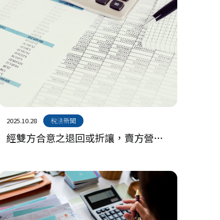
2025.10.28
稅法新聞
經雙方合意之退回或折讓，賣方營業
人應開立電子發票折讓單依限據實上
傳