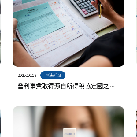
2025.10.29
稅法新聞
營利事業取得源自所得稅協定國之境
外所得，因未適用協定而溢繳之國外
稅額，不得申報扣抵