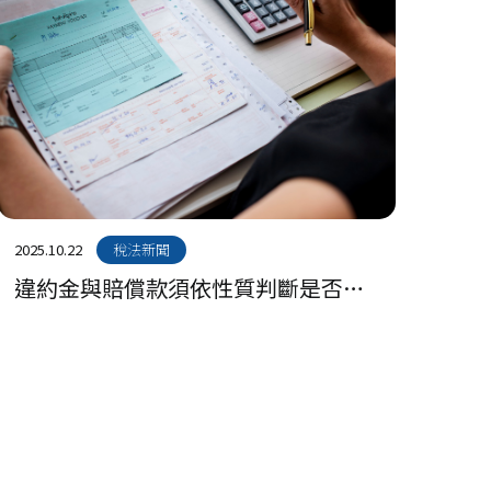
2025.10.22
稅法新聞
違約金與賠償款須依性質判斷是否開
立發票