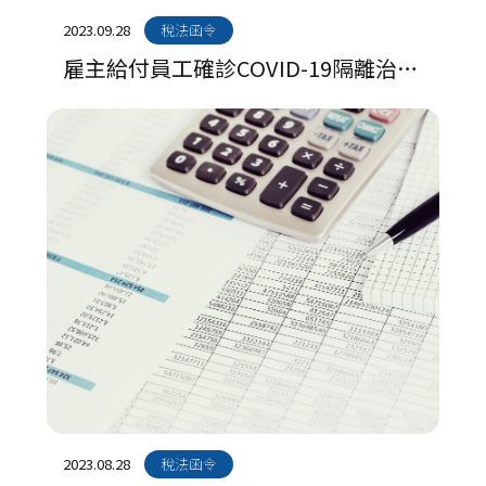
2023.09.28
稅法函令
雇主給付員工確診COVID-19隔離治療
請假期間之薪資，得就超過工資給付
標準或勞雇約定部分，適用薪資費用
加倍減除租稅優惠
2023.08.28
稅法函令