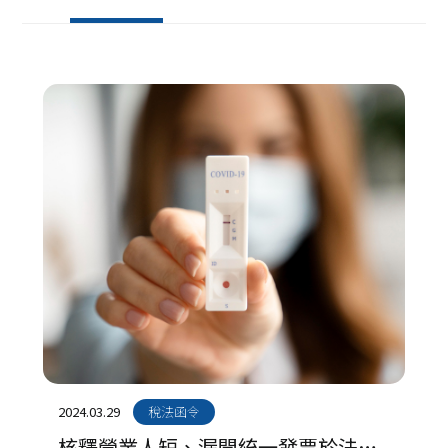
2024.03.29
稅法函令
核釋營業人短、漏開統一發票於法定