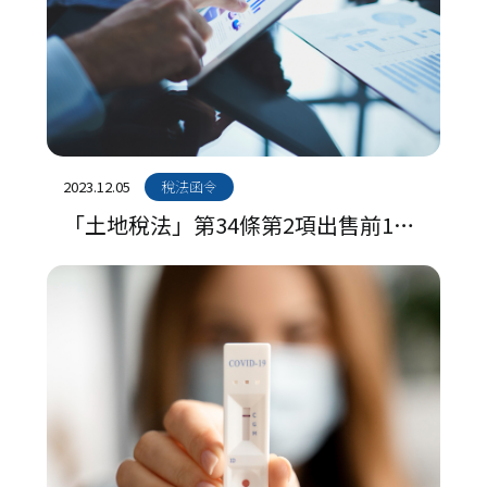
2023.12.05
稅法函令
「土地稅法」第34條第2項出售前1年
內、同條第5項第5款出售前5年內期
間之計算，及拆除改建中出售之土地
適用自用住宅用地稅率課徵土地增值
稅有無於該地辦竣戶籍登記之認定基
準