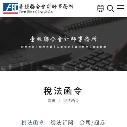
稅法函令
首頁
稅法函令
稅法函令
稅法新聞
公司/證券