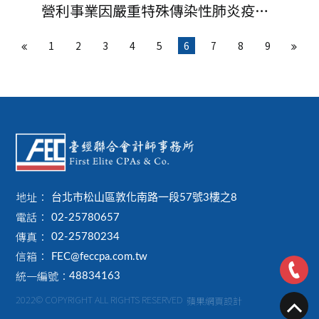
營利事業因嚴重特殊傳染性肺炎疫情
影響免辦理112年度營利事業所得稅
1
2
3
4
5
6
7
8
9
暫繳之相關規定（112年度會計年度
始日在112年7月1日以後者不適用）
地址：
台北市松山區敦化南路一段57號3樓之8
電話：
02-25780657
傳真：
02-25780234
信箱：
FEC@feccpa.com.tw
統一編號：
48834163
2022© COPYRIGHT ALL RIGHTS RESERVED
蘋果網頁設計