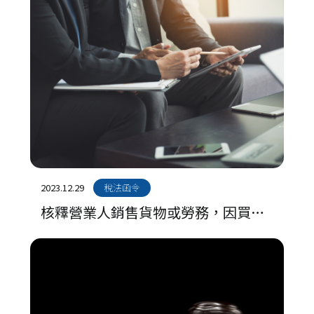
2023.12.29
稅法函令
核釋營業人銷售貨物或勞務，因買受
人延遲支付價款依民法第233條第1項
規定向買受人收取之遲延利息非屬銷
售額範圍