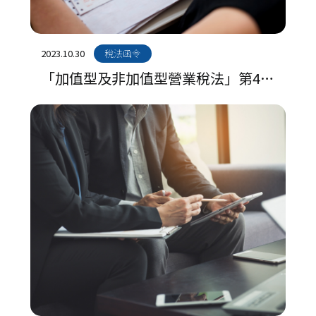
2023.10.30
稅法函令
「加值型及非加值型營業稅法」第48
條第1項有關營業人開立統一發票金額
書寫錯誤，未依「統一發票使用辦
法」第24條規定作廢重開處罰原則